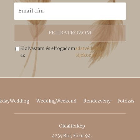
FELIRATKOZOM
Elolvastam és elfogadom
adatvédelmi
az
tájékoztatót.
kdayWedding
WeddingWeekend
Rendezvény
Fotózás
Oldaltérkép
4235 Biri, Fő út 94.