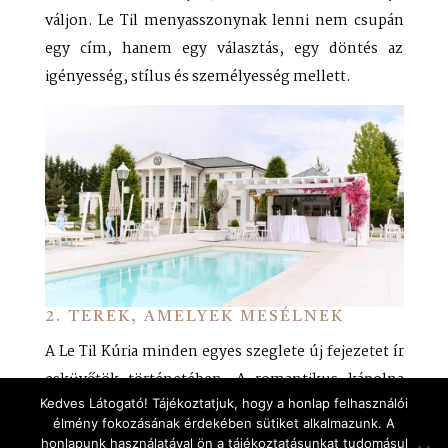
váljon. Le Til menyasszonynak lenni nem csupán
egy cím, hanem egy választás, egy döntés az
igényesség, stílus és személyesség mellett.
2. TEREK, AMELYEK MESÉLNEK
A Le Til Kúria minden egyes szeglete új fejezetet ír
esküvőtök történetében. A romantikus kápolna
Kedves Látogató! Tájékoztatjuk, hogy a honlap felhasználói
meghitt hangulata, a hátsó kert bohém bája, a
élmény fokozásának érdekében sütiket alkalmazunk. A
medencepart mediterrán könnyedsége – mind
honlapunk használatával ön a tájékoztatásunkat tudomásul