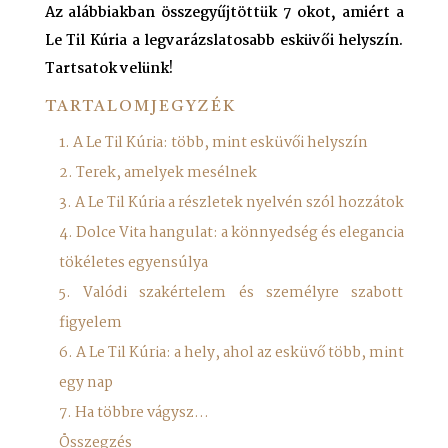
Az alábbiakban összegyűjtöttük 7 okot, amiért a
Le Til Kúria a legvarázslatosabb esküvői helyszín.
Tartsatok velünk!
TARTALOMJEGYZÉK
1. A Le Til Kúria: több, mint esküvői helyszín
2. Terek, amelyek mesélnek
3. A Le Til Kúria a részletek nyelvén szól hozzátok
4. Dolce Vita hangulat: a könnyedség és elegancia
tökéletes egyensúlya
5. Valódi szakértelem és személyre szabott
figyelem
6. A Le Til Kúria: a hely, ahol az esküvő több, mint
egy nap
7. Ha többre vágysz…
Összegzés