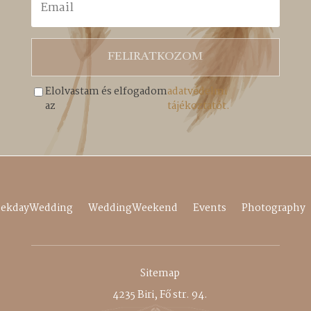
FELIRATKOZOM
Elolvastam és elfogadom
adatvédelmi
az
tájékoztatót.
ekdayWedding
WeddingWeekend
Events
Photography
Sitemap
4235 Biri, Fő str. 94.