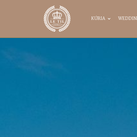
KÚRIA
WEDDIN
Halloween alka
melynek során e