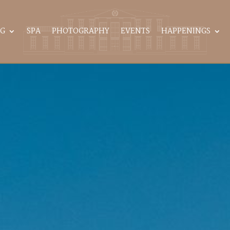
G
SPA
PHOTOGRAPHY
EVENTS
HAPPENINGS
Le Week-end Rouge
lmából, egy igazán különleges wellness hétvé
lrepítünk, a Le Til Kúria exkluzív világába, 
a teljes feltöltődés és szórakozás.
Érdekel