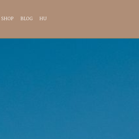
SHOP
BLOG
HU
×
gre invitálunk,
ahol főszerepben