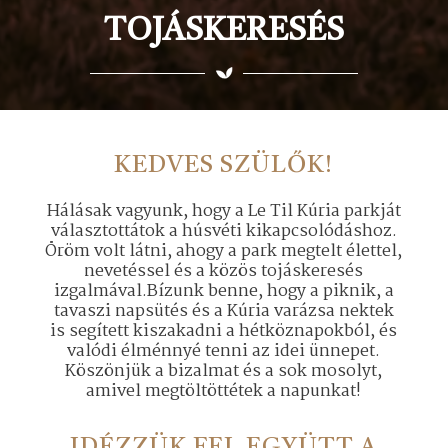
TOJÁSKERESÉS
KEDVES SZÜLŐK!
Hálásak vagyunk, hogy a Le Til Kúria parkját
választottátok a húsvéti kikapcsolódáshoz.
Öröm volt látni, ahogy a park megtelt élettel,
nevetéssel és a közös tojáskeresés
izgalmával.Bízunk benne, hogy a piknik, a
tavaszi napsütés és a Kúria varázsa nektek
is segített kiszakadni a hétköznapokból, és
valódi élménnyé tenni az idei ünnepet.
Köszönjük a bizalmat és a sok mosolyt,
amivel megtöltöttétek a napunkat!