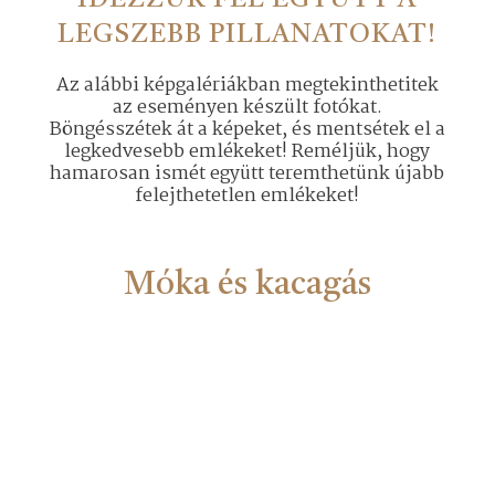
IDÉZZÜK FEL EGYÜTT A
LEGSZEBB PILLANATOKAT!
Az alábbi képgalériákban megtekinthetitek
az eseményen készült fotókat.
Böngésszétek át a képeket, és mentsétek el a
legkedvesebb emlékeket! Reméljük, hogy
hamarosan ismét együtt teremthetünk újabb
felejthetetlen emlékeket!
Móka és kacagás