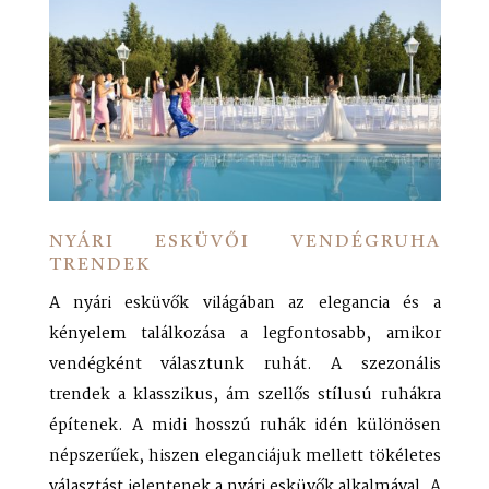
Bella Rose Photography
NYÁRI ESKÜVŐI VENDÉGRUHA
TRENDEK
A nyári esküvők világában az elegancia és a
kényelem találkozása a legfontosabb, amikor
vendégként választunk ruhát. A szezonális
trendek a klasszikus, ám szellős stílusú ruhákra
építenek. A midi hosszú ruhák idén különösen
népszerűek, hiszen eleganciájuk mellett tökéletes
választást jelentenek a nyári esküvők alkalmával. A