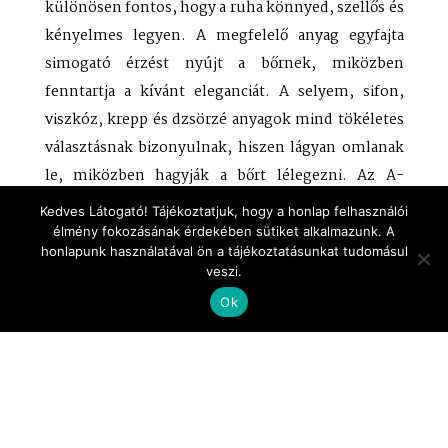
különösen fontos, hogy a ruha könnyed, szellős és
kényelmes legyen. A megfelelő anyag egyfajta
simogató érzést nyújt a bőrnek, miközben
fenntartja a kívánt eleganciát. A selyem, sifon,
viszkóz, krepp és dzsörzé anyagok mind tökéletes
választásnak bizonyulnak, hiszen lágyan omlanak
le, miközben hagyják a bőrt lélegezni. Az A-
vonalú, laza sziluettek kiemelkednek a nyári
Kedves Látogató! Tájékoztatjuk, hogy a honlap felhasználói
esküvői vendég ruhák között, mivel nemcsak
élmény fokozásának érdekében sütiket alkalmazunk. A
honlapunk használatával ön a tájékoztatásunkat tudomásul
kényelmesek, hanem a nőies vonalakat is finoman
veszi.
hangsúlyozzák, miközben lehetőséget
Ok
biztosítanak a levegő áramlására.