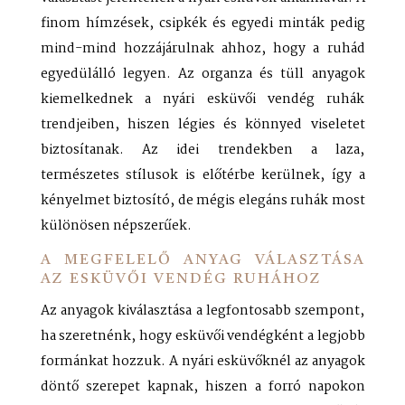
finom hímzések, csipkék és egyedi minták pedig
mind-mind hozzájárulnak ahhoz, hogy a ruhád
egyedülálló legyen. Az organza és tüll anyagok
kiemelkednek a nyári esküvői vendég ruhák
trendjeiben, hiszen légies és könnyed viseletet
biztosítanak. Az idei trendekben a laza,
természetes stílusok is előtérbe kerülnek, így a
kényelmet biztosító, de mégis elegáns ruhák most
különösen népszerűek.
A MEGFELELŐ ANYAG VÁLASZTÁSA
AZ ESKÜVŐI VENDÉG RUHÁHOZ
Az anyagok kiválasztása a legfontosabb szempont,
ha szeretnénk, hogy esküvői vendégként a legjobb
formánkat hozzuk. A nyári esküvőknél az anyagok
döntő szerepet kapnak, hiszen a forró napokon