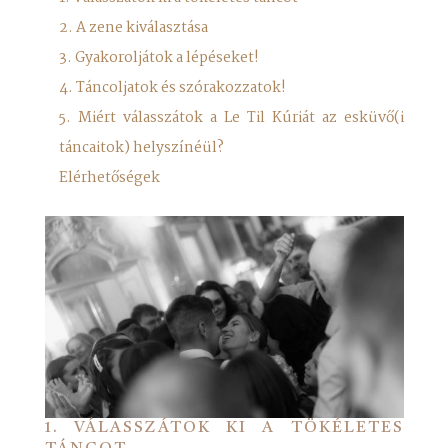
2. A zene kiválasztása
3. Gyakoroljátok a lépéseket!
4. Táncoljatok és szórakozzatok!
5. Miért válasszátok a Le Til Kúriát az esküvő(i
táncaitok) helyszínéül?
Elérhetőségek
1.
VÁLASSZÁTOK KI A TÖKÉLETES