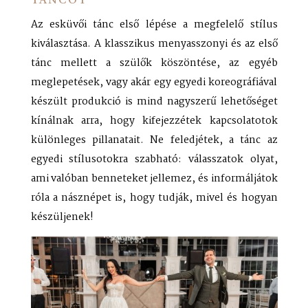
TÁNCOT
Az esküvői tánc első lépése a megfelelő stílus
kiválasztása. A klasszikus menyasszonyi és az első
tánc mellett a szülők köszöntése, az egyéb
meglepetések, vagy akár egy egyedi koreográfiával
készült produkció is mind nagyszerű lehetőséget
kínálnak arra, hogy kifejezzétek kapcsolatotok
különleges pillanatait. Ne feledjétek, a tánc az
egyedi stílusotokra szabható: válasszatok olyat,
ami valóban benneteket jellemez, és informáljátok
róla a násznépet is, hogy tudják, mivel és hogyan
készüljenek!