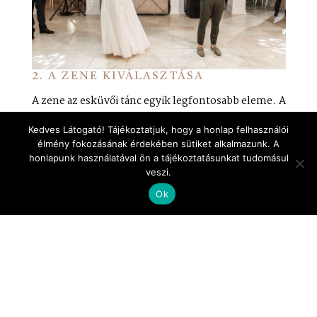
2.
A ZENE KIVÁLASZTÁSA
A zene az esküvői tánc egyik legfontosabb eleme. A
választott dalnak nemcsak tetszenie kell, hanem
Kedves Látogató! Tájékoztatjuk, hogy a honlap felhasználói
érzelmileg is mély hatást kell gyakorolnia rátok.
élmény fokozásának érdekében sütiket alkalmazunk. A
Találjatok egy olyan számot, ami szimbolizálja a
honlapunk használatával ön a tájékoztatásunkat tudomásul
veszi.
kapcsolatotokat. Ez lehet akár az első
Ok
találkozásotok zenéje, egy olyan dallam, amit
mindig is különlegesnek tartottatok, vagy sokszor
visszatér nálatok. Fontos azonban figyelembe
venni, hogy minden tánchoz másféle zene illik,
ezért előre meg kell beszélnetek, hogy milyen
melódiát szeretnétek felcsendíteni az