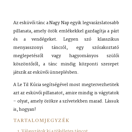
Az esküvői tánc a Nagy Nap egyik legvarázslatosabb
pillanata, amely örök emlékekkel gazdagítja a párt
és a vendégeket. Legyen szó klasszikus
menyasszonyi táncról, egy szórakoztató
meglepetésről vagy hagyományos szülői
köszöntőről, a tánc mindig központi szerepet
játszik az esküvői ünneplésben.
A Le Til Kúria segítségével most megtervezhetitek
azt az esküvői pillanatot, amire mindig is vágytatok
– olyat, amely örökre a szívetekben marad. Lássuk
is, hogyan!
TARTALOMJEGYZÉK
1. Válasszátok ki a tökéletes táncot